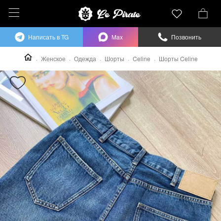
Написать в TG
Max
Позвонить
Женское
Одежда
Шорты
Celine
Шорты Celine