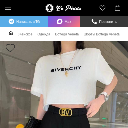
Написать в TG
Max
Позвонить
Женское
Одежда
Bottega Veneta
Шорты Bottega Veneta