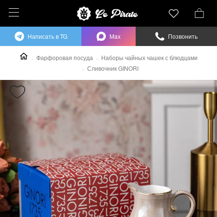
Написать в TG
Max
Позвонить
Фарфоровая посуда
Наборы чайных чашек с блюдцами
Сливочник GINORI