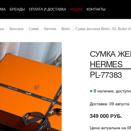
ОМА
БРЕНДЫ
ОПЛАТА И ДОСТАВКА
АКЦИИ
КОНТАКТЫ
ная
Женское
Сумки
Hermes
Birkin
Сумка женская Birkin, 30, Butler 
СУМКА ЖЕН
HERMES
PL-77383
В наличии, доступн
Доставка: 09 августа
349 000 РУБ.
Цена актуальна на 0