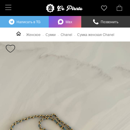
Написать в TG
Max
Позвонить
Женское
Сумки
Chanel
Сумка женская Chanel