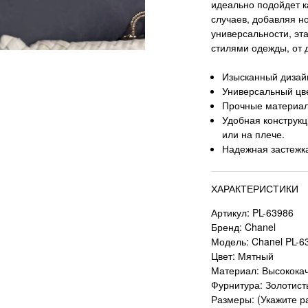
идеально подойдет к
случаев, добавляя н
универсальности, эт
стилями одежды, от д
Изысканный дизай
Универсальный цв
Прочные материал
Удобная конструкц
или на плече.
Надежная застежк
ХАРАКТЕРИСТИКИ
Артикул: PL-63986
Бренд: Chanel
Модель: Chanel PL-6
Цвет: Мятный
Материал: Высококач
Фурнитура: Золотис
Размеры: (Укажите ра