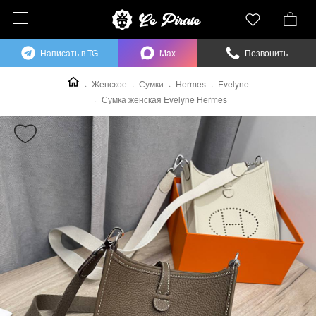
Написать в TG
Max
Позвонить
Женское
Сумки
Hermes
Evelyne
Сумка женская Evelyne Hermes