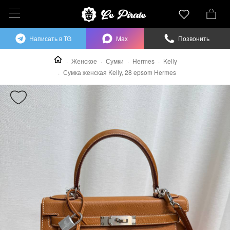
Написать в TG
Max
Позвонить
Женское
Сумки
Hermes
Kelly
Сумка женская Kelly, 28 epsom Hermes