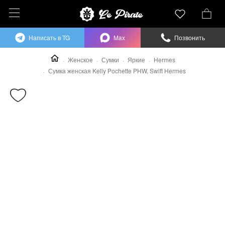
Написать в TG
Max
Позвонить
Женское
Сумки
Яркие
Hermes
Сумка женская Kelly Pochette PHW, Swift Hermes