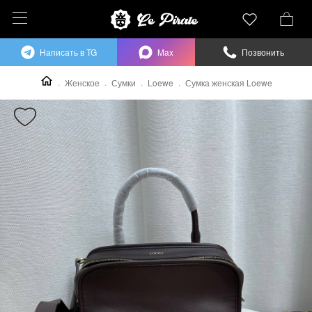
Написать в TG
Max
Позвонить
Женское
Сумки
Loewe
Сумка женская Loewe