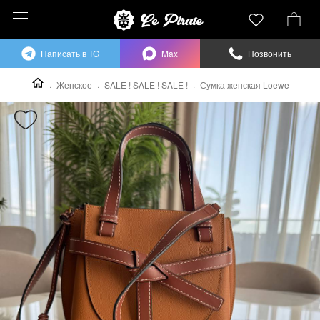
Написать в TG
Max
Позвонить
Женское
SALE ! SALE ! SALE !
Сумка женская Loewe