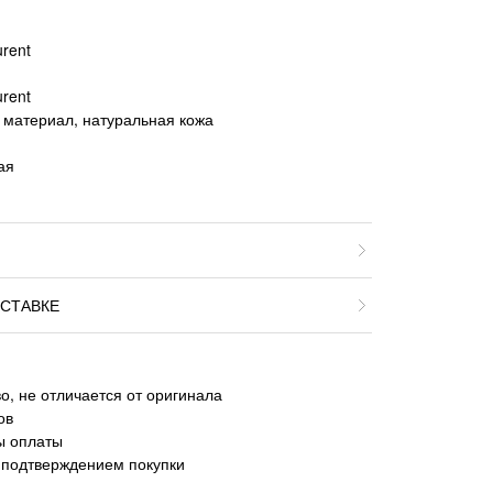
urent
urent
 материал, натуральная кожа
ая
СТАВКЕ
о, не отличается от оригинала
ов
ы оплаты
 подтверждением покупки