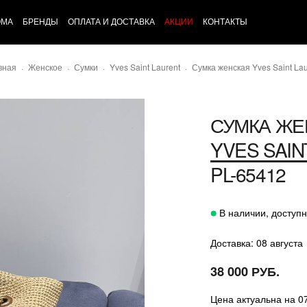
ОМА
БРЕНДЫ
ОПЛАТА И ДОСТАВКА
АКЦИИ
КОНТАКТЫ
вная
Женское
Сумки
Yves Saint Laurent
Сумка женская Yves Saint Lau
СУМКА ЖЕ
YVES SAIN
PL-65412
В наличии, доступн
Доставка: 08 августа
38 000 РУБ.
Цена актуальна на 0