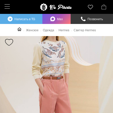
Написать в TG
Max
Позвонить
Женское
Одежда
Hermes
Свитер Hermes