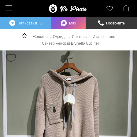
Написать в TG
Max
Позвонить
Женское
Одежда
Свитеры
Итальянские
Свитер женский Brunello Cucinelli