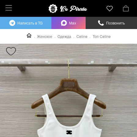
Написать в TG
Max
Позвонить
Женское
Одежда
Celine
Топ Celine