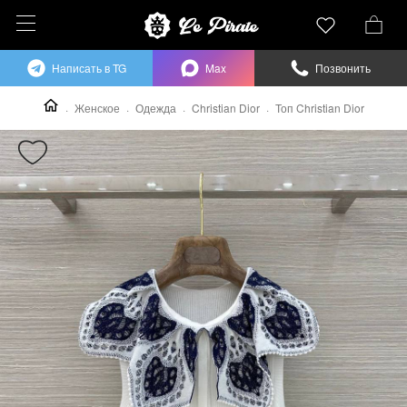
Написать в TG
Max
Позвонить
Женское
Одежда
Christian Dior
Топ Christian Dior