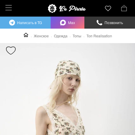
Написать в TG
Max
Позвонить
Женское
Одежда
Топы
Топ Realisation