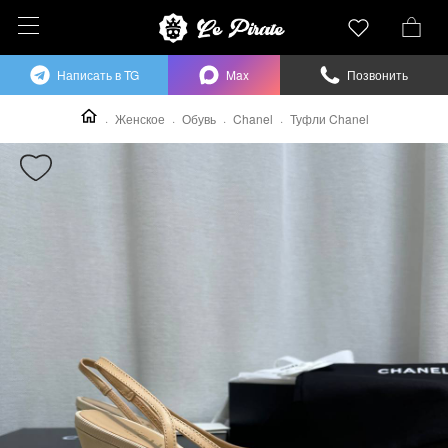
Написать в TG
Max
Позвонить
Женское
Обувь
Chanel
Туфли Chanel