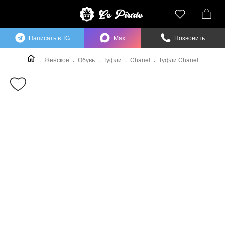
Написать в TG
Max
Позвонить
Женское
Обувь
Туфли
Chanel
Туфли Chanel