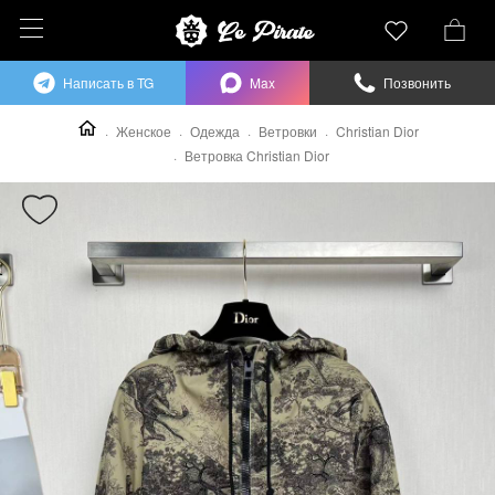
Написать в TG
Max
Позвонить
Женское
Одежда
Ветровки
Christian Dior
Ветровка Christian Dior