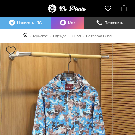
Написать в TG
Max
Позвонить
Мужское
Одежда
Gucci
Ветровка Gucci