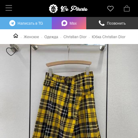
Написать в TG
Max
Позвонить
Женское
Одежда
Christian Dior
Юбка Christian Dior