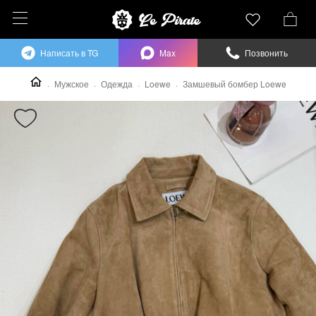
Написать в TG
Max
Позвонить
Мужское
Одежда
Loewe
Замшевый бомбер Loewe