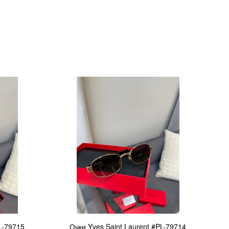
L-79715
Очки Yves Saint Laurent #PL-79714