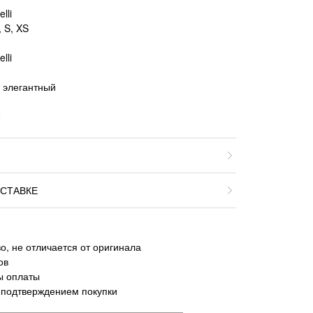
lli
 S, XS
lli
, элегантный
е
СТАВКЕ
о, не отличается от оригинала
ов
ы оплаты
 подтверждением покупки