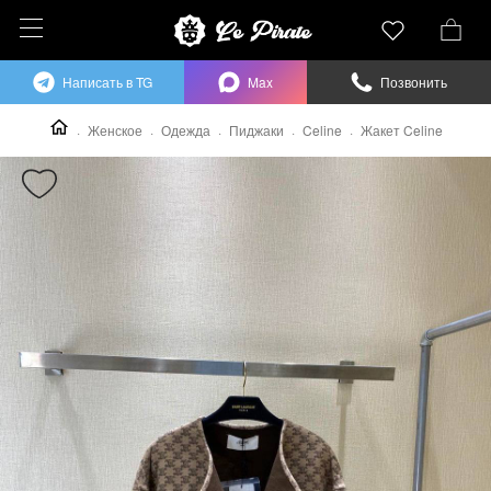
Написать в TG
Max
Позвонить
Женское
Одежда
Пиджаки
Celine
Жакет Celine