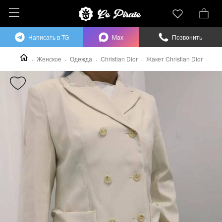
Написать в TG
Max
Позвонить
Женское
Одежда
Christian Dior
Жакет Christian Dior