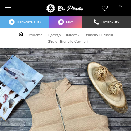
Написать в TG
Max
Позвонить
Мужское
Одежда
Жилеты
Brunello Cucinelli
Жилет Brunello Cucinelli