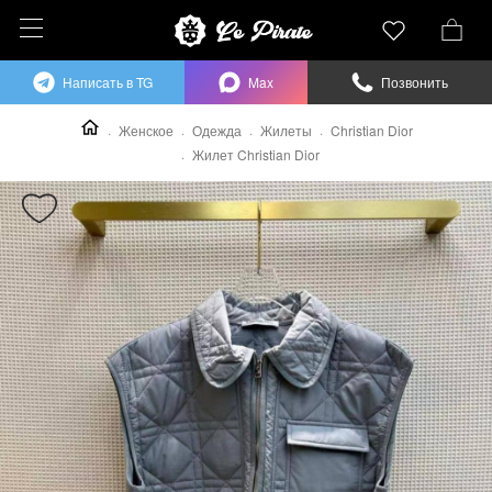
Написать в TG
Max
Позвонить
Женское
Одежда
Жилеты
Christian Dior
Жилет Christian Dior