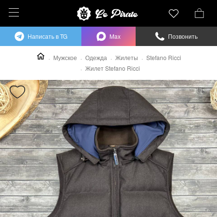
Написать в TG
Max
Позвонить
Мужское
Одежда
Жилеты
Stefano Ricci
Жилет Stefano Ricci