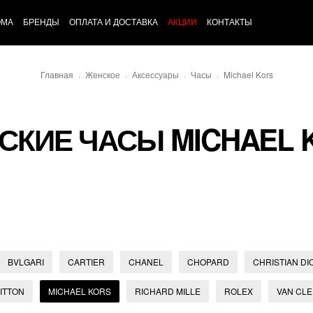
ОМА
БРЕНДЫ
ОПЛАТА И ДОСТАВКА
АКЦИИ
КОНТАКТЫ
Главная
Женское
Аксессуары
Часы
Michael Kors
СКИЕ ЧАСЫ MICHAEL 
BVLGARI
CARTIER
CHANEL
CHOPARD
CHRISTIAN DI
ITTON
MICHAEL KORS
RICHARD MILLE
ROLEX
VAN CLE