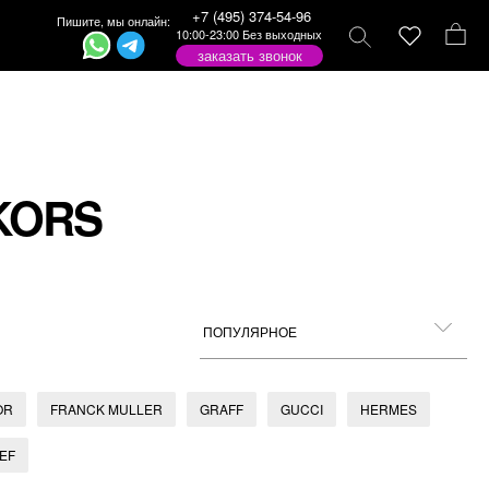
+7 (495) 374-54-96
Пишите, мы онлайн:
10:00-23:00 Без выходных
заказать звонок
KORS
OR
FRANCK MULLER
GRAFF
GUCCI
HERMES
EF