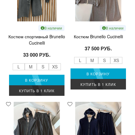
В наличии
В наличии
Костюм спортивный Brunello
Костюм Brunello Cucinelli
Cucinelli
37 500 РУБ.
33 000 РУБ.
L
M
S
XS
L
M
S
XS
В КОРЗИНУ
В КОРЗИНУ
КУПИТЬ В 1 КЛИК
КУПИТЬ В 1 КЛИК