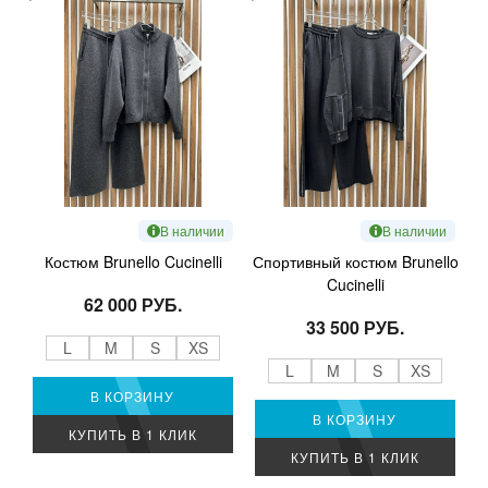
В наличии
В наличии
Костюм Brunello Cucinelli
Спортивный костюм Brunello
Cucinelli
62 000 РУБ.
33 500 РУБ.
L
M
S
XS
L
M
S
XS
В КОРЗИНУ
В КОРЗИНУ
КУПИТЬ В 1 КЛИК
КУПИТЬ В 1 КЛИК