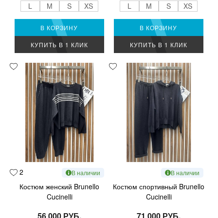
L
M
S
XS
L
M
S
XS
В КОРЗИНУ
В КОРЗИНУ
КУПИТЬ В 1 КЛИК
КУПИТЬ В 1 КЛИК
2
В наличии
В наличии
Костюм женский Brunello
Костюм спортивный Brunello
Cucinelli
Cucinelli
56 000 РУБ.
71 000 РУБ.