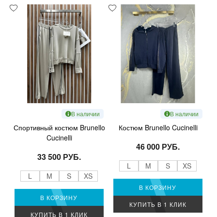
В наличии
В наличии
Спортивный костюм Brunello
Костюм Brunello Cucinelli
Cucinelli
46 000 РУБ.
33 500 РУБ.
L
M
S
XS
L
M
S
XS
В КОРЗИНУ
В КОРЗИНУ
КУПИТЬ В 1 КЛИК
КУПИТЬ В 1 КЛИК