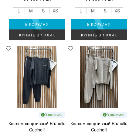
L
M
S
XS
L
M
S
XS
В КОРЗИНУ
В КОРЗИНУ
КУПИТЬ В 1 КЛИК
КУПИТЬ В 1 КЛИК
В наличии
В наличии
Костюм спортивный Brunello
Костюм спортивный Brunello
Cucinelli
Cucinelli