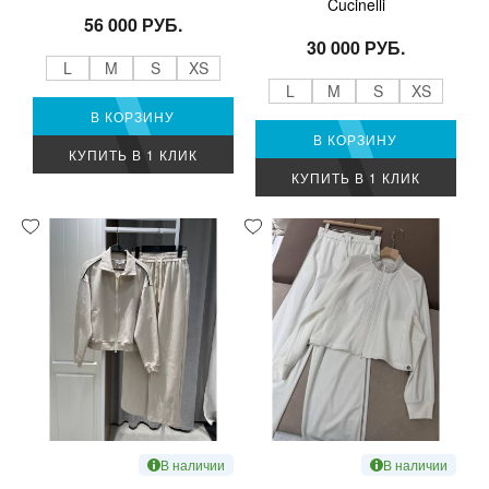
Cucinelli
56 000 РУБ.
30 000 РУБ.
L
M
S
XS
L
M
S
XS
В КОРЗИНУ
В КОРЗИНУ
КУПИТЬ В 1 КЛИК
КУПИТЬ В 1 КЛИК
В наличии
В наличии