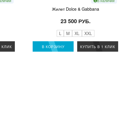
аличии
В наличии
Жилет Dolce & Gabbana
23 500 РУБ.
L
M
XL
XXL
1 КЛИК
В КОРЗИНУ
КУПИТЬ В 1 КЛИК