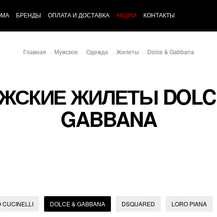
ОМА
БРЕНДЫ
ОПЛАТА И ДОСТАВКА
АКЦИИ
КОНТАКТЫ
Главная
Мужское
Одежда
Жилеты
Dolce & Gabbana
ЖСКИЕ ЖИЛЕТЫ DOLC
GABBANA
 CUCINELLI
DOLCE & GABBANA
DSQUARED
LORO PIANA