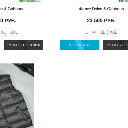
В наличии
В н
ce & Gabbana
Жилет Dolce & Gabbana
00 РУБ.
23 500 РУБ.
XL
XXL
L
M
XL
XXL
КУПИТЬ В 1 КЛИК
В КОРЗИНУ
КУПИТЬ В 