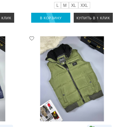
L
M
XL
XXL
1 КЛИК
В КОРЗИНУ
КУПИТЬ В 1 КЛИК