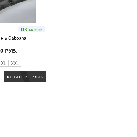
В наличии
ce & Gabbana
00 РУБ.
XL
XXL
КУПИТЬ В 1 КЛИК