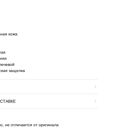
ная кожа
тая
хняя
лечевой
ская защелка
СТАВКЕ
о, не отличается от оригинала