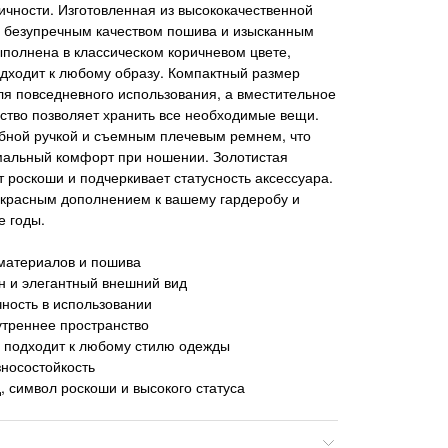
тичности. Изготовленная из высококачественной
я безупречным качеством пошива и изысканным
полнена в классическом коричневом цвете,
дходит к любому образу. Компактный размер
ля повседневного использования, а вместительное
ство позволяет хранить все необходимые вещи.
бной ручкой и съемным плечевым ремнем, что
мальный комфорт при ношении. Золотистая
 роскоши и подчеркивает статусность аксессуара.
екрасным дополнением к вашему гардеробу и
е годы.
 материалов и пошива
н и элегантный внешний вид
чность в использовании
утреннее пространство
– подходит к любому стилю одежды
зносостойкость
 символ роскоши и высокого статуса