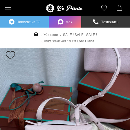
Написать в TG
Max
Позвонить
Женское
SALE ! SALE ! SALE !
Сумка женская 19 см Loro Piana