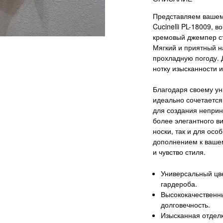
Представляем вашем
Cucinelli PL-18009,
кремовый джемпер с
Мягкий и приятный н
прохладную погоду. 
нотку изысканности 
Благодаря своему ун
идеально сочетается
для создания неприн
более элегантного в
носки, так и для осо
дополнением к вашем
и чувство стиля.
Универсальный цве
гардероба.
Высококачественн
долговечность.
Изысканная отделк