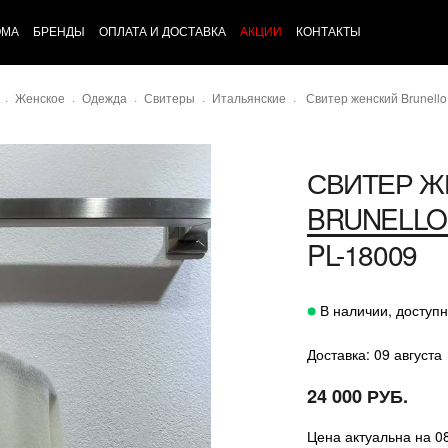
ОМА
БРЕНДЫ
ОПЛАТА И ДОСТАВКА
АКЦИИ
КОНТАКТЫ
Женское
Одежда
Свитеры
Итальянские
Свитер женский Brunello 
СВИТЕР Ж
BRUNELLO 
PL-18009
В наличии, доступн
Доставка: 09 августа
24 000 РУБ.
Цена актуальна на 0