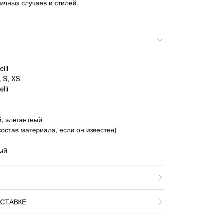
ичных случаев и стилей.
lli
 S, XS
lli
, элегантный
состав материала, если он известен)
ный
СТАВКЕ