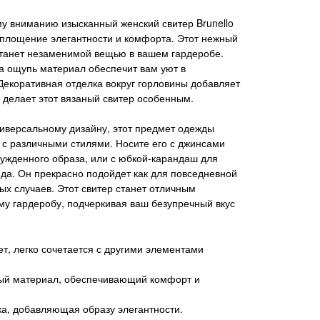
у вниманию изысканный женский свитер Brunello
 воплощение элегантности и комфорта. Этот нежный
танет незаменимой вещью в вашем гардеробе.
а ощупь материал обеспечит вам уют в
Декоративная отделка вокруг горловины добавляет
и делает этот вязаный свитер особенным.
иверсальному дизайну, этот предмет одежды
 с различными стилями. Носите его с джинсами
ужденного образа, или с юбкой-карандаш для
ида. Он прекрасно подойдет как для повседневной
бых случаев. Этот свитер станет отличным
у гардеробу, подчеркивая ваш безупречный вкус
т, легко сочетается с другими элементами
ый материал, обеспечивающий комфорт и
а, добавляющая образу элегантности.