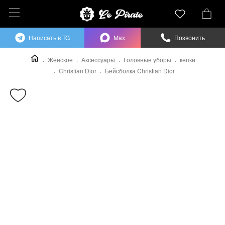
Написать в TG
Max
Позвонить
Женское
Аксессуары
Головные уборы
кепки
Christian Dior
Бейсболка Christian Dior