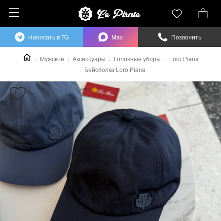
Написать в TG
Max
Позвонить
Мужское
Аксессуары
Головные уборы
Loro Piana
Бейсболка Loro Piana