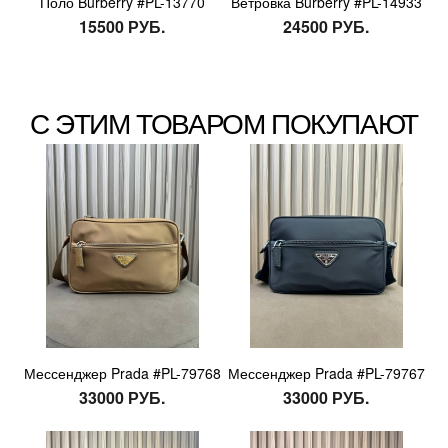
Поло Burberry #PL-13770
Ветровка Burberry #PL-14933
15500 РУБ.
24500 РУБ.
С ЭТИМ ТОВАРОМ ПОКУПАЮТ
Мессенджер Prada #PL-79768
Мессенджер Prada #PL-79767
33000 РУБ.
33000 РУБ.