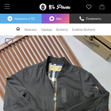
Написать в TG
Max
Позвонить
Мужское
Одежда
Burberry
Бомбер Burberry