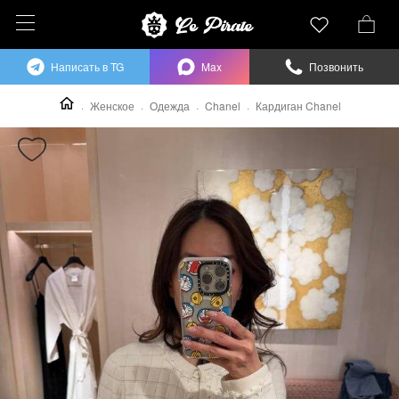
Написать в TG
Max
Позвонить
Женское
Одежда
Chanel
Кардиган Chanel