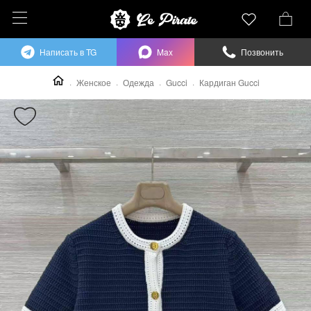
Написать в TG
Max
Позвонить
Женское
Одежда
Gucci
Кардиган Gucci