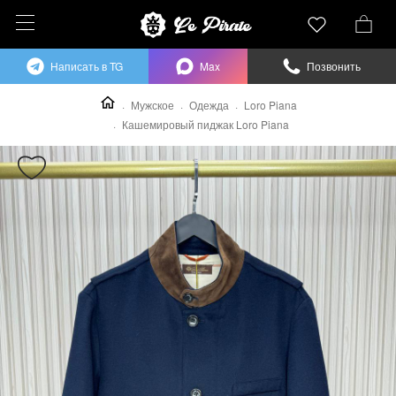
Написать в TG
Max
Позвонить
Мужское
Одежда
Loro Piana
Кашемировый пиджак Loro Piana