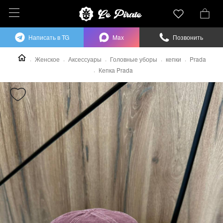
Написать в TG
Max
Позвонить
Женское
Аксессуары
Головные уборы
кепки
Prada
Кепка Prada