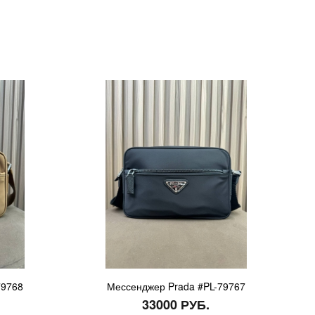
79768
Мессенджер Prada #PL-79767
33000 РУБ.