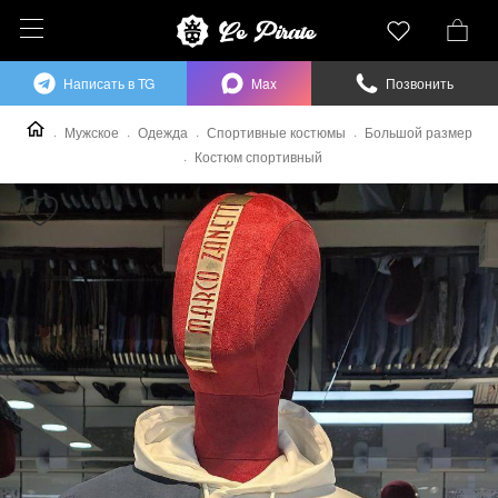
Написать в TG
Max
Позвонить
Мужское
Одежда
Спортивные костюмы
Большой размер
Костюм спортивный