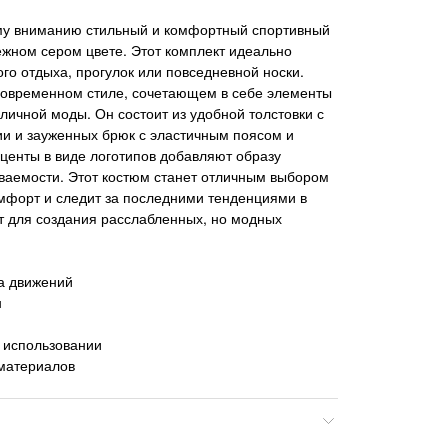
у вниманию стильный и комфортный спортивный
ежном сером цвете. Этот комплект идеально
ого отдыха, прогулок или повседневной носки.
современном стиле, сочетающем в себе элементы
личной моды. Он состоит из удобной толстовки с
и и зауженных брюк с эластичным поясом и
центы в виде логотипов добавляют образу
ваемости. Этот костюм станет отличным выбором
комфорт и следит за последними тенденциями в
т для создания расслабленных, но модных
а движений
н
 использовании
 материалов