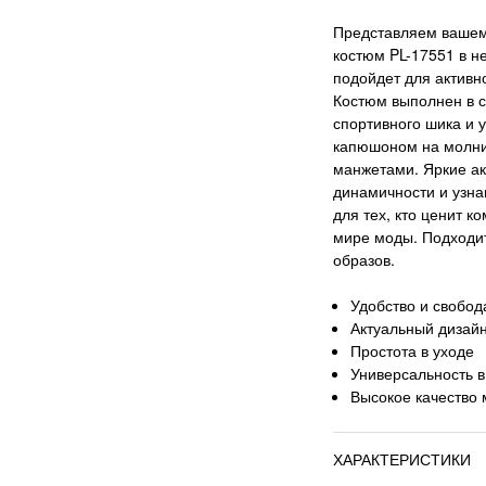
Представляем вашем
костюм PL-17551 в н
подойдет для активн
Костюм выполнен в 
спортивного шика и у
капюшоном на молни
манжетами. Яркие ак
динамичности и узна
для тех, кто ценит 
мире моды. Подходи
образов.
Удобство и свобод
Актуальный дизай
Простота в уходе
Универсальность в
Высокое качество
ХАРАКТЕРИСТИКИ