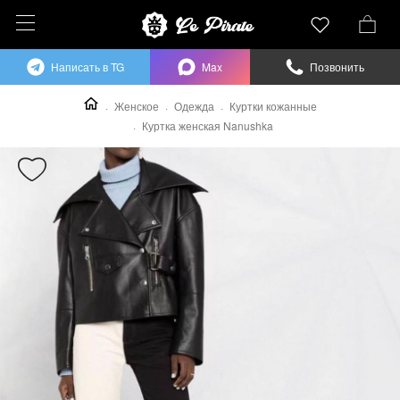
Написать в TG
Max
Позвонить
Женское
Одежда
Куртки кожанные
Куртка женская Nanushka