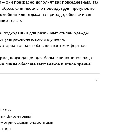
 – они прекрасно дополнят как повседневный, так
образ. Они идеально подойдут для прогулок по
томобиля или отдыха на природе, обеспечивая
шим глазам.
н, подходящий для различных стилей одежды.
от ультрафиолетового излучения.
 материал оправы обеспечивает комфортное
рма, подходящая для большинства типов лица.
е линзы обеспечивают четкое и ясное зрение.
ристый
тный фиолетовый
еометрическими элементами
еталл