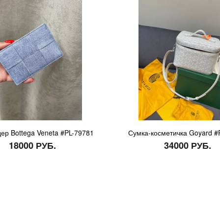
ер Bottega Veneta #PL-79781
Сумка-косметичка Goyard #
18000 РУБ.
34000 РУБ.