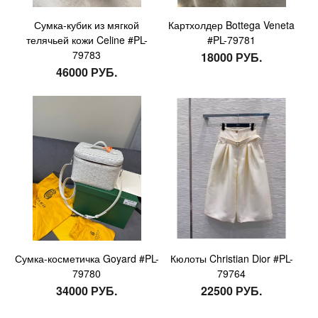
Сумка-кубик из мягкой
Картхолдер Bottega Veneta
телячьей кожи Celine #PL-
#PL-79781
79783
18000 РУБ.
46000 РУБ.
Сумка-косметичка Goyard #PL-
Кюлоты Christian Dior #PL-
79780
79764
34000 РУБ.
22500 РУБ.