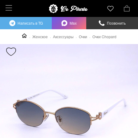
Написать в TG
Max
Позвонить
Женское
Аксессуары
Очки
Очки Chopard