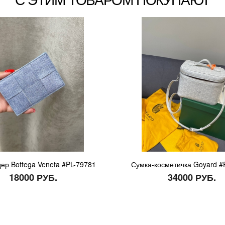
ер Bottega Veneta #PL-79781
Сумка-косметичка Goyard #
18000 РУБ.
34000 РУБ.